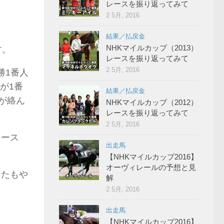
レースを振り返ってみて
2 5月, 2016
結果／払戻金
NHKマイルカップ（2013）
す。
レースを振り返ってみて
2 5月, 2016
勝1番人
が1番
結果／払戻金
が絡ん
NHKマイルカップ（2012）
レースを振り返ってみて
2 5月, 2016
レース
出走馬
【NHKマイルカップ2016】
オーヴィレールの予想と見
またもや
解
2 5月, 2016
出走馬
【NHKマイルカップ2016】