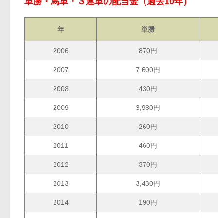
単勝・馬単・３連単の配当金（過去10年）
年
単勝
2006
870円
2007
7,600円
2008
430円
2009
3,980円
2010
260円
2011
460円
2012
370円
2013
3,430円
2014
190円