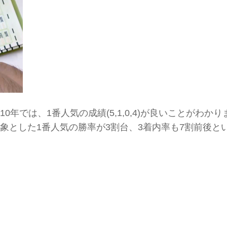
年では、1番人気の成績(5,1,0,4)が良いことがわかり
象とした1番人気の勝率が3割台、3着内率も7割前後と