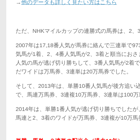
→
他のデータも詳しく見たい方はこちら
ただ、NHKマイルカップの連勝式の馬券は、2
2007年は17,18番人気が馬券に絡んで三連単で
気馬が1着、2、4番人気馬が2、3着と順当におさ
人気の馬が逃げ切り勝ちして、3番人気馬が2着で
だワイドは万馬券、3連単は20万馬券でした。
そして、2013年は、単勝10番人気馬が後方追い
で、馬連万馬券、3連複10万馬券、3連単は100
2014年は、単勝1番人気が逃げ切り勝ちでしたが
馬連と2、3着のワイドが万馬券、3連複が10万馬