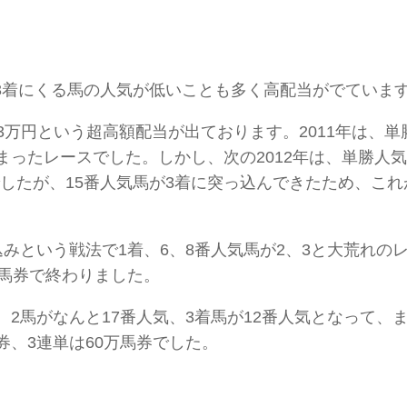
、3着にくる馬の人気が低いことも多く高配当がでていま
973万円という超高額配当が出ております。2011年は、単
まったレースでした。しかし、次の2012年は、単勝人気
したが、15番人気馬が3着に突っ込んできたため、これ
込みという戦法で1着、6、8番人気馬が2、3と大荒れの
万馬券で終わりました。
、2馬がなんと17番人気、3着馬が12番人気となって、
券、3連単は60万馬券でした。