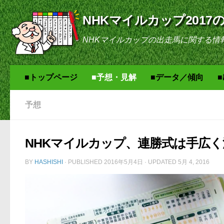
NHKマイルカップ201
NHKマイルカップの出走馬に関する情
■トップページ
■予想・見解
■データ／傾向
予想
NHKマイルカップ、連勝式は手広
BY
HASHISHI
· PUBLISHED
2016年5月4日
· UPDATED
5月 4, 2016