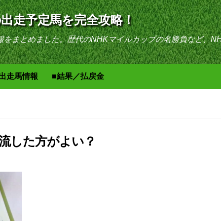
7の出走予定馬を完全攻略！
報をまとめました。歴代のNHKマイルカップの名勝負など、NH
■出走馬情報
■結果／払戻金
く流した方がよい？