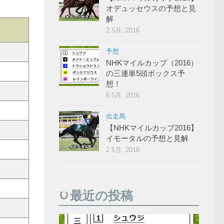
オデュッセウスの予想と見
解
2 5月, 2016
予想
NHKマイルカップ（2016）
の三連単5頭ボックス予
想！
6 5月, 2016
出走馬
【NHKマイルカップ2016】
イモータルの予想と見解
2 5月, 2016
最近の投稿