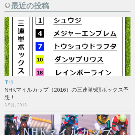
最近の投稿
予想
NHKマイルカップ（2016）の三連単5頭ボックス予
想！
6 5月, 2016