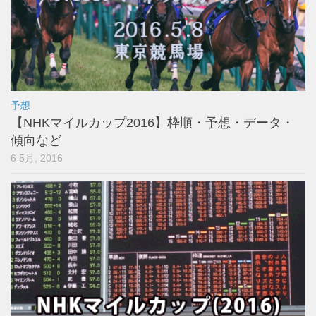
予想
【NHKマイルカップ2016】枠順・予想・データ・
傾向など
6 5月, 2016