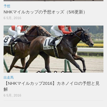
予想
NHKマイルカップの予想オッズ（5/6更新）
6 5月, 2016
出走馬
【NHKマイルカップ2016】カネノイロの予想と見
解
6 5月, 2016