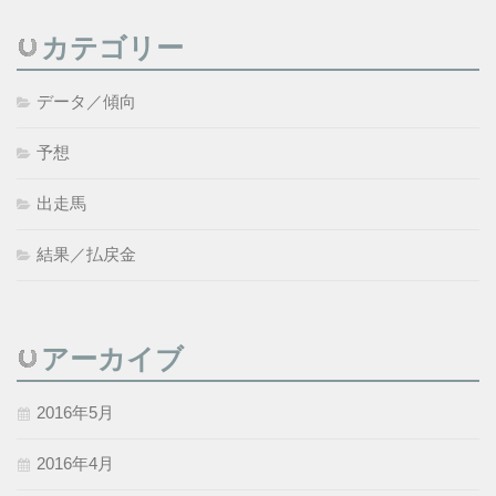
カテゴリー
データ／傾向
予想
出走馬
結果／払戻金
アーカイブ
2016年5月
2016年4月