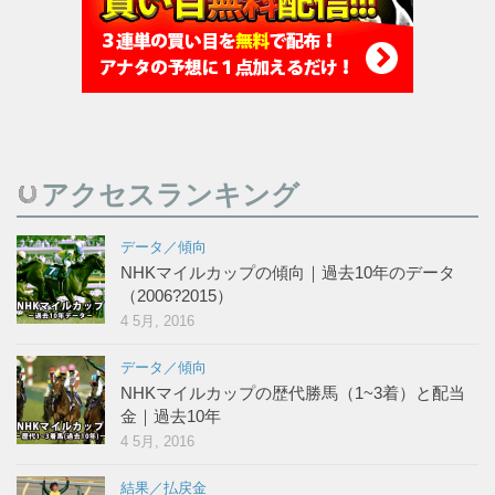
アクセスランキング
データ／傾向
NHKマイルカップの傾向｜過去10年のデータ
（2006?2015）
4 5月, 2016
データ／傾向
NHKマイルカップの歴代勝馬（1~3着）と配当
金｜過去10年
4 5月, 2016
結果／払戻金