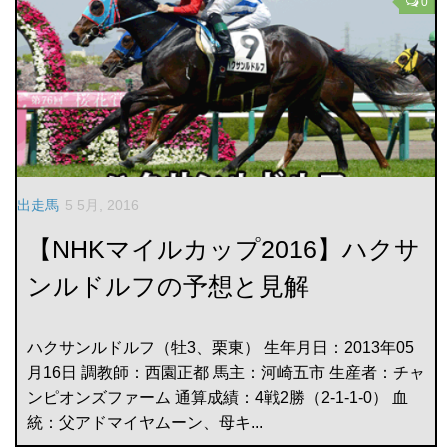
0
出走馬
5 5月, 2016
【NHKマイルカップ2016】ハクサ
ンルドルフの予想と見解
ハクサンルドルフ（牡3、栗東） 生年月日：2013年05
月16日 調教師：西園正都 馬主：河崎五市 生産者：チャ
ンピオンズファーム 通算成績：4戦2勝（2-1-1-0） 血
統：父アドマイヤムーン、母キ...