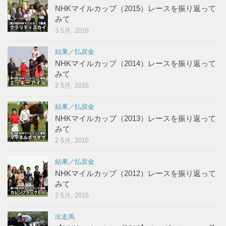
NHKマイルカップ（2015）レースを振り返って
みて
3 5月, 2016
結果／払戻金
NHKマイルカップ（2014）レースを振り返って
みて
2 5月, 2016
結果／払戻金
NHKマイルカップ（2013）レースを振り返って
みて
2 5月, 2016
結果／払戻金
NHKマイルカップ（2012）レースを振り返って
みて
2 5月, 2016
出走馬