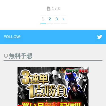
1 / 3
1
2
3
»
FOLLOW:
無料予想