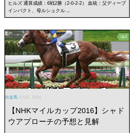
ヒルズ 通算成績：6戦2勝（2-0-2-2） 血統：父ディープ
インパクト、母ルシュクル ...
0
出走馬
5 5月, 2016
【NHKマイルカップ2016】シャド
ウアプローチの予想と見解