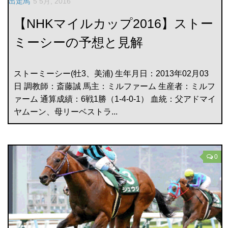
出走馬
5 5月, 2016
【NHKマイルカップ2016】ストー
ミーシーの予想と見解
ストーミーシー(牡3、美浦) 生年月日：2013年02月03
日 調教師：斎藤誠 馬主：ミルファーム 生産者：ミルフ
ァーム 通算成績：6戦1勝（1-4-0-1） 血統：父アドマイ
ヤムーン、母リーベストラ...
0