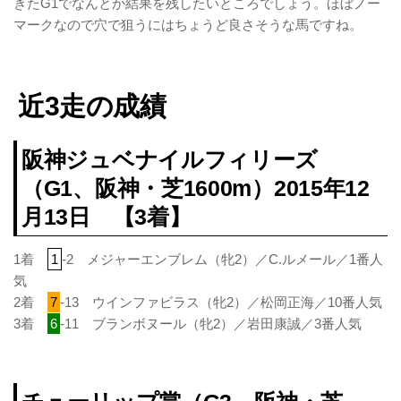
きたG1でなんとか結果を残したいところでしょう。ほぼノー
マークなので穴で狙うにはちょうど良さそうな馬ですね。
近3走の成績
阪神ジュベナイルフィリーズ
（G1、阪神・芝1600m）2015年12
月13日 【3着】
1着
1
-2 メジャーエンブレム（牝2）／C.ルメール／1番人
気
2着
7
-13 ウインファビラス（牝2）／松岡正海／10番人気
3着
6
-11 ブランボヌール（牝2）／岩田康誠／3番人気