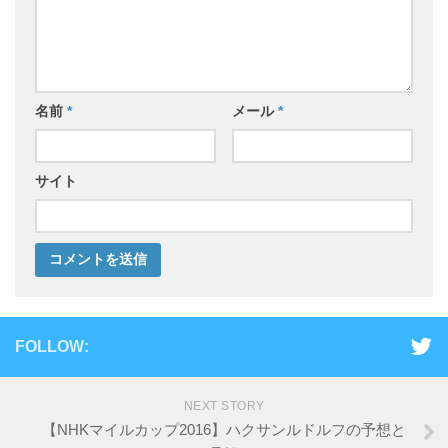
名前
*
メール
*
サイト
FOLLOW:
NEXT STORY
【NHKマイルカップ2016】ハクサンルドルフの予想と