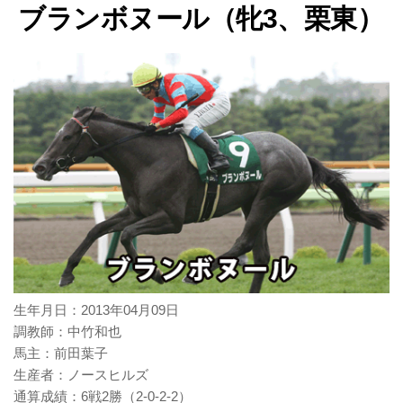
ブランボヌール（牝3、栗東）
生年月日：2013年04月09日
調教師：中竹和也
馬主：前田葉子
生産者：ノースヒルズ
通算成績：6戦2勝（2-0-2-2）