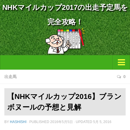
NHKマイルカップ2017の出走予定馬を
完全攻略！
■トップページ
出走馬
0
■予想・見解
【NHKマイルカップ2016】ブラン
■データ／傾向
ボヌールの予想と見解
■出走馬情報
■結果／払戻金
BY
HASHISHI
· PUBLISHED
2016年5月5日
· UPDATED
5月 5, 2016