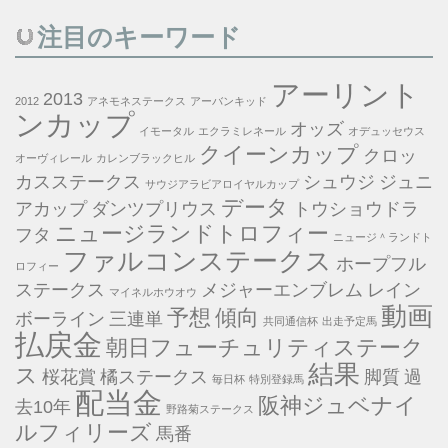
注目のキーワード
アーリント
2013
2012
アネモネステークス
アーバンキッド
ンカップ
オッズ
イモータル
エクラミレネール
オデュッセウス
クイーンカップ
クロッ
オーヴィレール
カレンブラックヒル
カスステークス
シュウジ
ジュニ
サウジアラビアロイヤルカップ
データ
アカップ
ダンツプリウス
トウショウドラ
ニュージランドトロフィー
フタ
ニュージ＾ランドト
ファルコンステークス
ホープフル
ロフィー
ステークス
メジャーエンブレム
レイン
マイネルホウオウ
動画
予想
傾向
ボーライン
三連単
共同通信杯
出走予定馬
払戻金
朝日フューチュリティステーク
結果
ス
桜花賞
橘ステークス
脚質
過
毎日杯
特別登録馬
配当金
阪神ジュベナイ
去10年
野路菊ステークス
ルフィリーズ
馬番