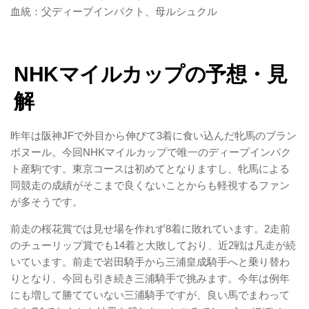
血統：父ディープインパクト、母ルシュクル
NHKマイルカップの予想・見
解
昨年は阪神JFで外目から伸びて3着に食い込んだ牝馬のブラン
ボヌール。今回NHKマイルカップで唯一のディープインパク
ト産駒です。東京コースは初めてとなりますし、牝馬による
同競走の成績がそこまで良くないことからも軽視するファン
が多そうです。
前走の桜花賞では見せ場を作れず8着に敗れています。2走前
のチューリップ賞でも14着と大敗しており、近2戦は凡走が続
いています。前走で岩田騎手から三浦皇成騎手へと乗り替わ
りとなり、今回も引き続き三浦騎手で挑みます。今年は例年
にも増して勝てていない三浦騎手ですが、良い馬でまわって