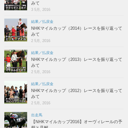
みて
3 5月, 2016
結果／払戻金
NHKマイルカップ（2014）レースを振り返って
みて
2 5月, 2016
結果／払戻金
NHKマイルカップ（2013）レースを振り返って
みて
2 5月, 2016
結果／払戻金
NHKマイルカップ（2012）レースを振り返って
みて
2 5月, 2016
出走馬
【NHKマイルカップ2016】オーヴィレールの予
想と見解