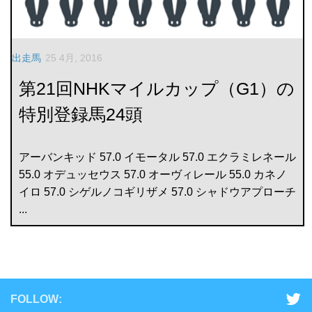
出走馬
25 4月, 2016
第21回NHKマイルカップ（G1）の
特別登録馬24頭
アーバンキッド 57.0 イモータル 57.0 エクラミレネール
55.0 オデュッセウス 57.0 オーヴィレール 55.0 カネノ
イロ 57.0 シゲルノコギリザメ 57.0 シャドウアプローチ
...
FOLLOW: