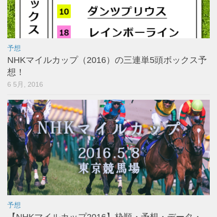
予想
NHKマイルカップ（2016）の三連単5頭ボックス予
想！
6 5月, 2016
予想
【NHKマイルカップ2016】枠順・予想・データ・