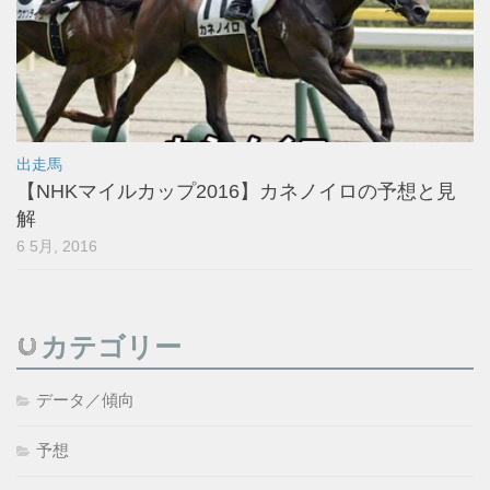
出走馬
【NHKマイルカップ2016】カネノイロの予想と見
解
6 5月, 2016
カテゴリー
データ／傾向
予想