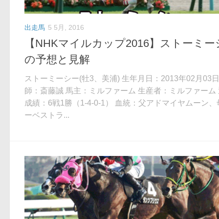
出走馬
5 5月, 2016
【NHKマイルカップ2016】ストーミー
の予想と見解
ストーミーシー(牡3、美浦) 生年月日：2013年02月03日
師：斎藤誠 馬主：ミルファーム 生産者：ミルファーム
成績：6戦1勝（1-4-0-1） 血統：父アドマイヤムーン
ーベストラ...