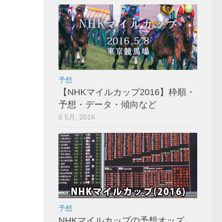
予想
【NHKマイルカップ2016】枠順・
予想・データ・傾向など
6 5月, 2016
予想
NHKマイルカップの予想オッズ