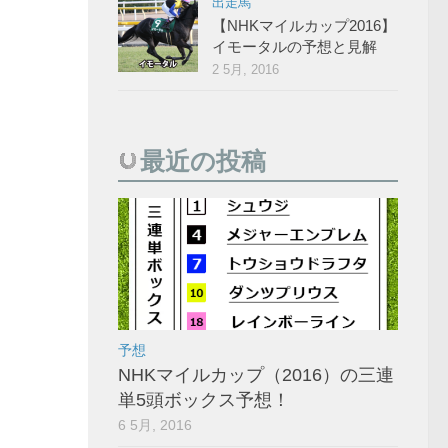
出走馬
【NHKマイルカップ2016】
イモータルの予想と見解
2 5月, 2016
最近の投稿
予想
NHKマイルカップ（2016）の三連
単5頭ボックス予想！
6 5月, 2016