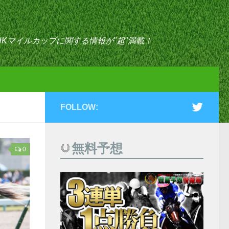
Kマイルカップに関する情報が"超"満載！
FOLLOW:
無料予想
0