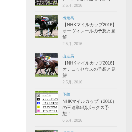
2 5月, 2016
出走馬
【NHKマイルカップ2016】
オーヴィレールの予想と見
解
2 5月, 2016
出走馬
【NHKマイルカップ2016】
オデュッセウスの予想と見
解
2 5月, 2016
予想
NHKマイルカップ（2016）
の三連単5頭ボックス予
想！
6 5月, 2016