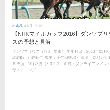
出走馬
4 5月, 2016
【NHKマイルカップ2016】ダンツプリ
スの予想と見解
ダンツプリウス（牡3、栗東） 生年月日：2013年03月0
調教師：山内研二 馬主：千代田牧場 生産者：新ひだか
算成績：10戦3勝（3-3-2-2） 血統：父ブライアンズタ
母ストロング...