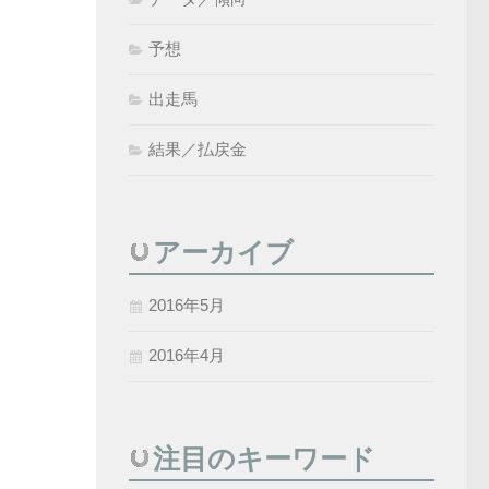
予想
出走馬
結果／払戻金
アーカイブ
2016年5月
2016年4月
注目のキーワード