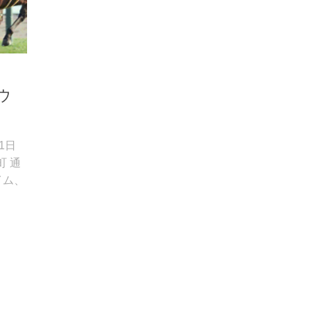
ウ
1日
町 通
イム、