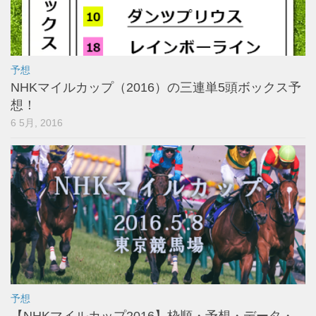
予想
NHKマイルカップ（2016）の三連単5頭ボックス予
想！
6 5月, 2016
予想
【NHKマイルカップ2016】枠順・予想・データ・