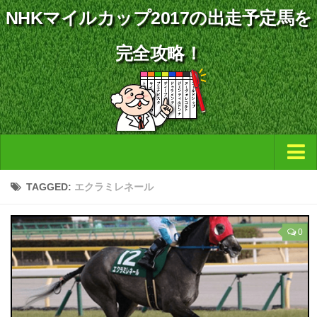
NHKマイルカップ2017の出走予定馬を
完全攻略！
■トップページ
TAGGED:
エクラミレネール
■予想・見解
0
■データ／傾向
■出走馬情報
■結果／払戻金